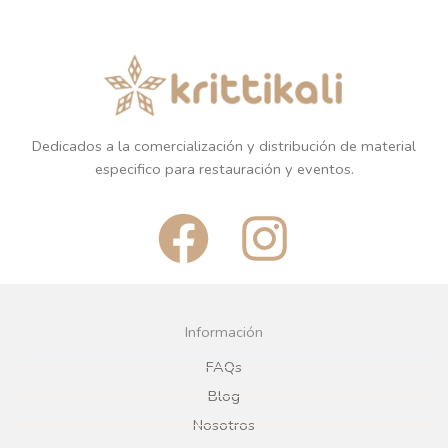
Dedicados a la comercialización y distribución de material
especifico para restauración y eventos.
F
I
a
n
c
s
Información
e
t
FAQs
Blog
b
a
Nosotros