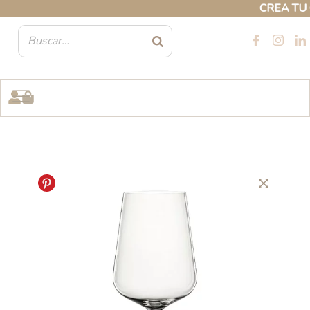
Ir
CREA TU CU
al
contenido