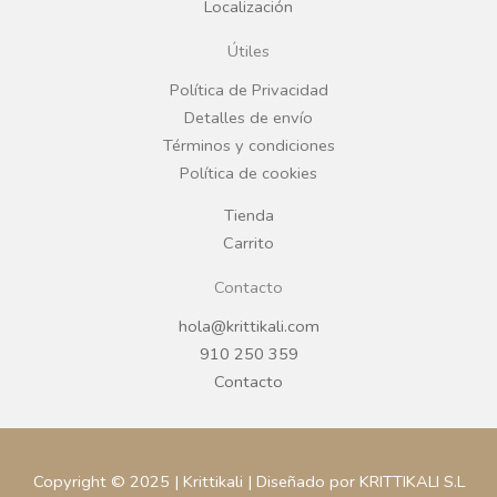
Localización
o
g
Útiles
o
r
Política de Privacidad
Detalles de envío
k
a
Términos y condiciones
Política de cookies
m
Tienda
Carrito
Contacto
hola@krittikali.com
910 250 359
Contacto
Copyright © 2025 | Krittikali | Diseñado por KRITTIKALI S.L