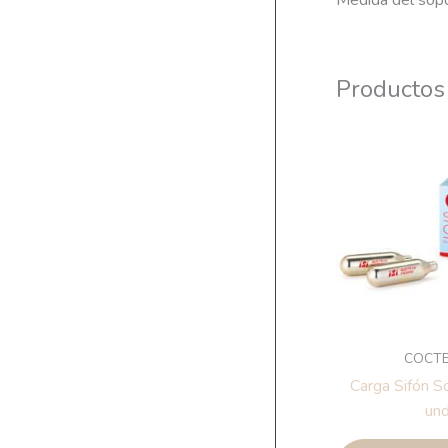
Medida del sopo
Productos
COCTE
Carga Sifón S
und