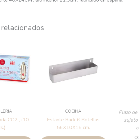
rte 40X24CM , aro interior 21,5cm , fabricado en españa.
 relacionados
LERIA
COCINA
Plazo de 
oda CO2 , (10
Estante Rack 6 Botellas
sujeto
s.)
56X10X15 cm.
c
C