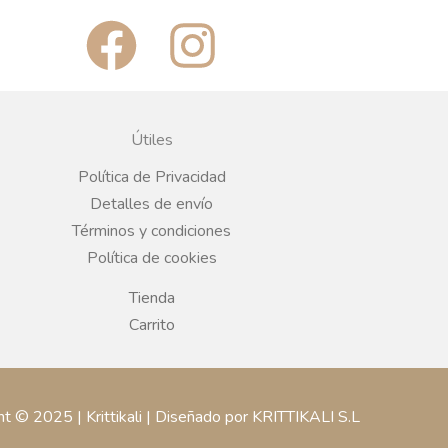
F
I
a
n
c
s
Útiles
e
t
Política de Privacidad
Detalles de envío
b
a
Términos y condiciones
Política de cookies
o
g
Tienda
o
r
Carrito
k
a
ht © 2025 | Krittikali | Diseñado por KRITTIKALI S.L
m