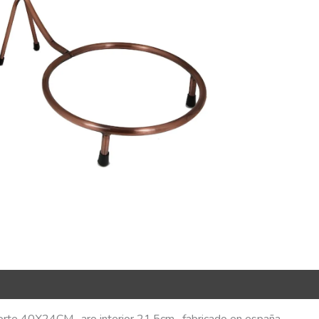
R Code