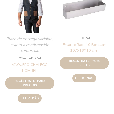
COCINA
Plazo de entrega variable,
sujeto a confirmación
Estante Rack 10 Botellas
comercial.
107X16X10 cm..
ROPA LABORAL
REGÍSTRATE PARA
VAQUERO CHALECO
PRECIOS
HOMBRE
LEER MÁS
REGÍSTRATE PARA
PRECIOS
LEER MÁS