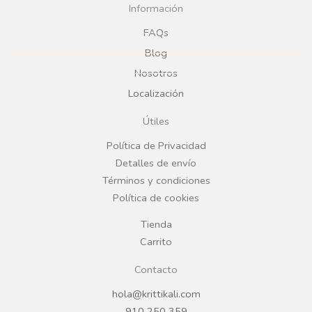
c
s
Información
e
t
FAQs
Blog
b
a
Nosotros
Localización
o
g
Útiles
o
r
Política de Privacidad
Detalles de envío
k
a
Términos y condiciones
Política de cookies
m
Tienda
Carrito
Contacto
hola@krittikali.com
910 250 359