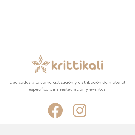
Dedicados a la comercialización y distribución de material
especifico para restauración y eventos.
F
I
a
n