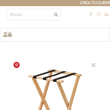
Ir
CREA TU CUENTA 
al
contenido