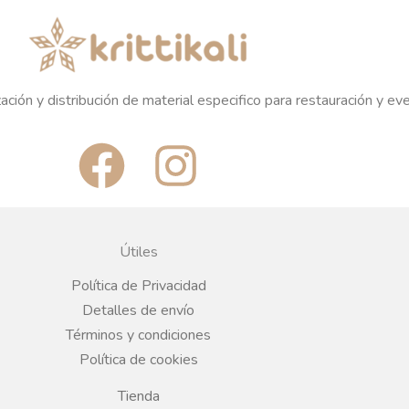
ación y distribución de material especifico para restauración y ev
F
I
a
n
c
s
Útiles
e
t
Política de Privacidad
Detalles de envío
b
a
Términos y condiciones
Política de cookies
o
g
Tienda