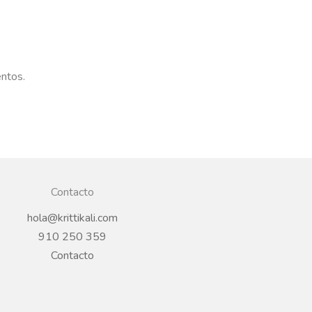
entos.
Contacto
hola@krittikali.com
910 250 359
Contacto