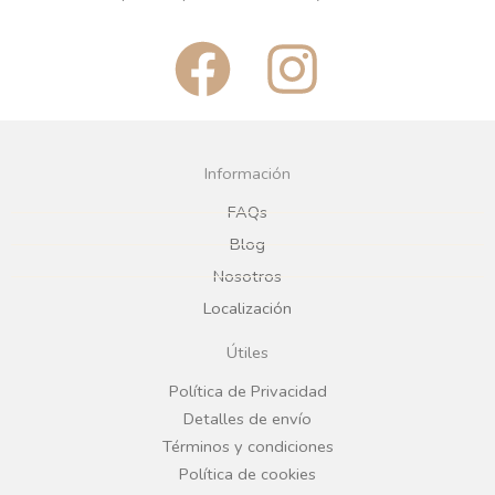
F
I
a
n
c
s
Información
e
t
FAQs
Blog
b
a
Nosotros
Localización
o
g
Útiles
o
r
Política de Privacidad
Detalles de envío
k
a
Términos y condiciones
Política de cookies