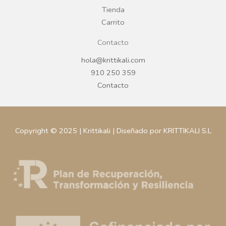
m
Tienda
Carrito
Contacto
hola@krittikali.com
910 250 359
Contacto
Copyright © 2025 | Krittikali | Diseñado por KRITTIKALI S.L