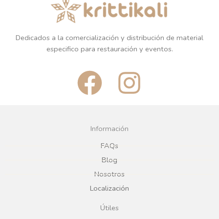
Dedicados a la comercialización y distribución de material
especifico para restauración y eventos.
F
I
a
n
c
s
Información
e
t
FAQs
Blog
b
a
Nosotros
Localización
o
g
Útiles