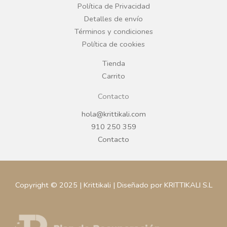
o
r
Política de Privacidad
Detalles de envío
k
a
Términos y condiciones
Política de cookies
m
Tienda
Carrito
Contacto
hola@krittikali.com
910 250 359
Contacto
Copyright © 2025 | Krittikali | Diseñado por KRITTIKALI S.L