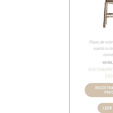
Plazo de entr
sujeto a c
comer
MOBIL
EMI TABURET
110
REGÍSTR
PRE
LEER