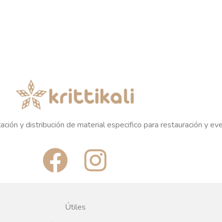
ación y distribución de material especifico para restauración y ev
F
I
a
n
c
s
Útiles