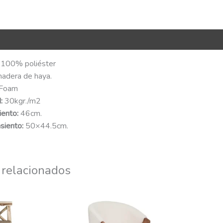
R Code
100% poliéster
madera de haya.
Foam
:
30kgr./m2
iento:
46cm.
siento:
50×44.5cm.
 relacionados