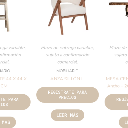
ega variable,
Plazo de entrega variable,
Plazo de 
onfirmación
sujeto a confirmación
sujeto
cial.
comercial.
c
IARIO
MOBILIARIO
E 44 X 44 X
ANZA SILLÓN L.
MESA CEN
 CM
Ancho – 2
REGÍSTRATE PARA
PRECIOS
ATE PARA
REGÍ
CIOS
LEER MÁS
 MÁS
L