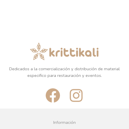
Dedicados a la comercialización y distribución de material
especifico para restauración y eventos.
F
I
a
n
c
s
Información