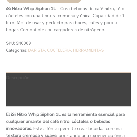
iSi Nitro Whip Siphon 1L
– Crea bebidas de café nitro, té o
cócteles con una textura cremosa y única. Capacidad de 1
litro, fácil de usar y perfecto para bares, cafés y para tu
hogar. Compatible con cargadores de nitrógeno.
SKU:
SN0009
Categorías:
BARISTA
,
COCTELERIA
,
HERRAMIENTAS
Descripción
Información adicional
QR Code
El iSi Nitro Whip Siphon 1L es la herramienta esencial para
cualquier amante del café nitro, cócteles o bebidas
innovadoras.
Este sifón te permite crear bebidas con una
textura cremosa y suave
, aportando una experiencia única