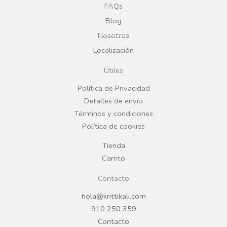
e
t
FAQs
Blog
b
a
Nosotros
Localización
o
g
Útiles
o
r
Política de Privacidad
Detalles de envío
k
a
Términos y condiciones
Política de cookies
m
Tienda
Carrito
Contacto
hola@krittikali.com
910 250 359
Contacto