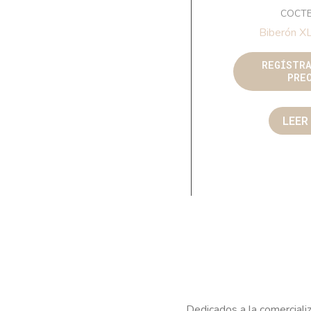
COCTE
Biberón X
REGÍSTR
PRE
LEER
Dedicados a la comercializ