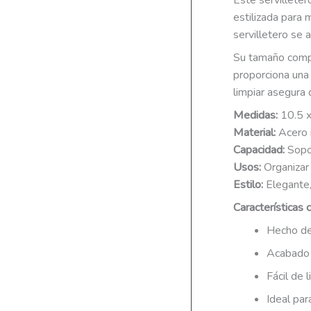
Este servilleter
estilizada para 
servilletero se
Su tamaño compa
proporciona una 
limpiar asegura d
Medidas:
10.5 x
Material:
Acero 
Capacidad:
Sopor
Usos:
Organizar 
Estilo:
Elegante,
Características c
Hecho de 
Acabado 
Fácil de 
Ideal pa