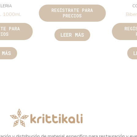
LERIA
C
REGÍSTRATE PARA
L. 1000ml.
Biber
PRECIOS
ATE PARA
REGÍ
CIOS
LEER MÁS
 MÁS
L
ación y distribución de material especifico para restauración y ev