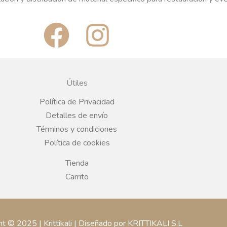
F
I
a
n
c
s
Útiles
e
t
Política de Privacidad
Detalles de envío
b
a
Términos y condiciones
Política de cookies
o
g
Tienda
o
r
Carrito
k
a
ht © 2025 | Krittikali | Diseñado por KRITTIKALI S.L