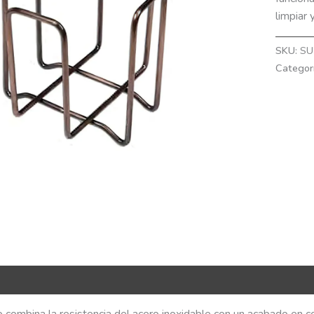
limpiar 
SKU:
SU
Categor
R Code