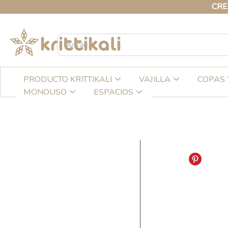
Ir
CREA TU C
al
contenido
PRODUCTO KRITTIKALI
VAJILLA
COPAS 
MONOUSO
ESPACIOS