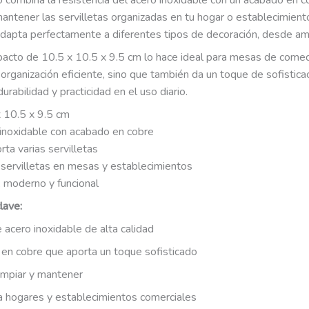
o combina la resistencia del acero inoxidable con un acabado en c
mantener las servilletas organizadas en tu hogar o establecimient
 adapta perfectamente a diferentes tipos de decoración, desde a
cto de 10.5 x 10.5 x 9.5 cm lo hace ideal para mesas de comedor
organización eficiente, sino que también da un toque de sofisticac
urabilidad y practicidad en el uso diario.
 10.5 x 9.5 cm
inoxidable con acabado en cobre
ta varias servilletas
servilletas en mesas y establecimientos
 moderno y funcional
lave:
acero inoxidable de alta calidad
en cobre que aporta un toque sofisticado
limpiar y mantener
ra hogares y establecimientos comerciales