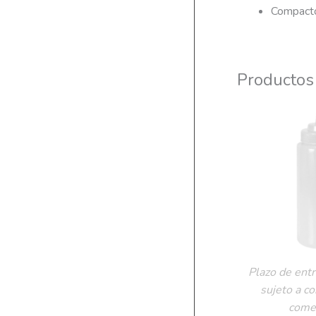
Compacto
Productos
Plazo de entr
sujeto a c
comer