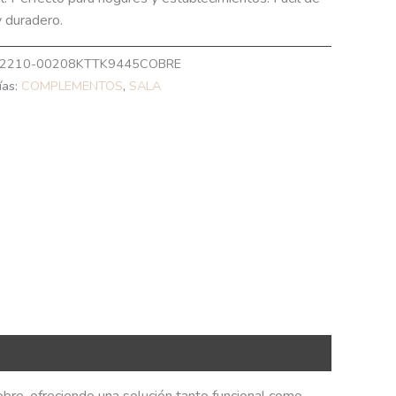
y duradero.
2210-00208KTTK9445COBRE
ías:
COMPLEMENTOS
,
SALA