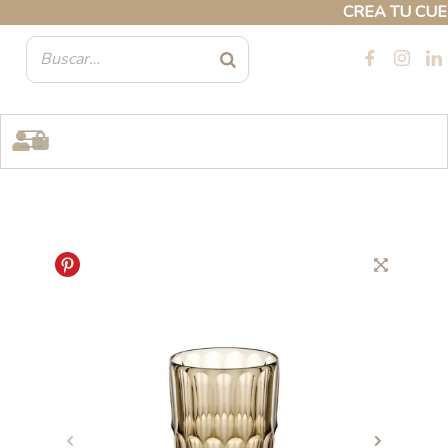
Ir
CREA TU CUENTA
al
contenido