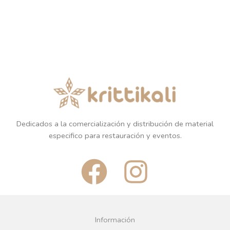
Dedicados a la comercialización y distribución de material
especifico para restauración y eventos.
F
I
a
n
c
s
Información