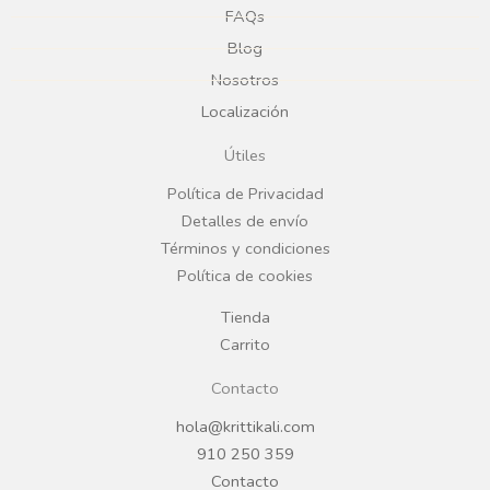
e
t
FAQs
Blog
b
a
Nosotros
Localización
o
g
Útiles
o
r
Política de Privacidad
Detalles de envío
k
a
Términos y condiciones
Política de cookies
m
Tienda
Carrito
Contacto
hola@krittikali.com
910 250 359
Contacto