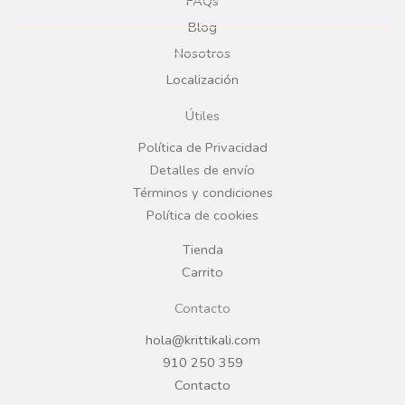
e
t
FAQs
Blog
b
a
Nosotros
Localización
o
g
Útiles
o
r
Política de Privacidad
Detalles de envío
k
a
Términos y condiciones
Política de cookies
m
Tienda
Carrito
Contacto
hola@krittikali.com
910 250 359
Contacto