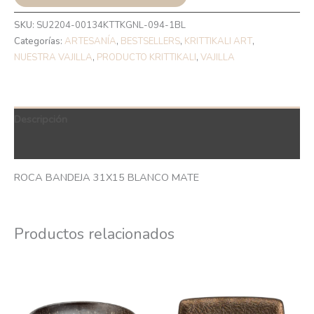
SKU:
SU2204-00134KTTKGNL-094-1BL
Categorías:
ARTESANÍA
,
BESTSELLERS
,
KRITTIKALI ART
,
NUESTRA VAJILLA
,
PRODUCTO KRITTIKALI
,
VAJILLA
Descripción
QR Code
ROCA BANDEJA 31X15 BLANCO MATE
Productos relacionados