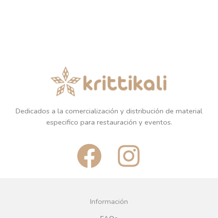
Dedicados a la comercialización y distribución de material
especifico para restauración y eventos.
F
I
a
n
c
s
Información