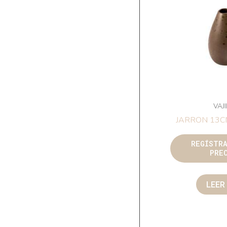
VAJ
JARRON 13
REGÍSTR
PRE
LEER