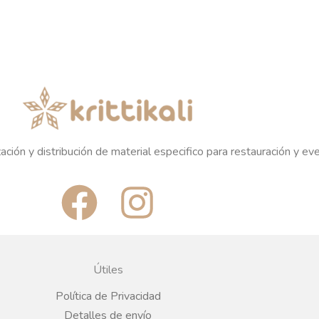
ación y distribución de material especifico para restauración y ev
F
I
a
n
c
s
Útiles
e
t
Política de Privacidad
Detalles de envío