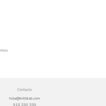
entos.
Contacto
hola@krittikali.com
910 250 359