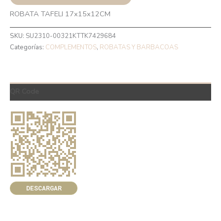
ROBATA TAFELI 17x15x12CM
SKU:
SU2310-00321KTTK7429684
Categorías:
COMPLEMENTOS
,
ROBATAS Y BARBACOAS
QR Code
DESCARGAR