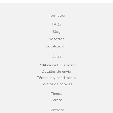
a
n
c
s
Información
e
t
FAQs
Blog
b
a
Nosotros
Localización
o
g
Útiles
o
r
Política de Privacidad
Detalles de envío
k
a
Términos y condiciones
Política de cookies
m
Tienda
Carrito
Contacto