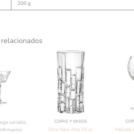
200 g
 relacionados
COPAS Y VASOS
COP
ega variable,
Etna Vaso Alto 35 cl.
Melodia 
onfirmación