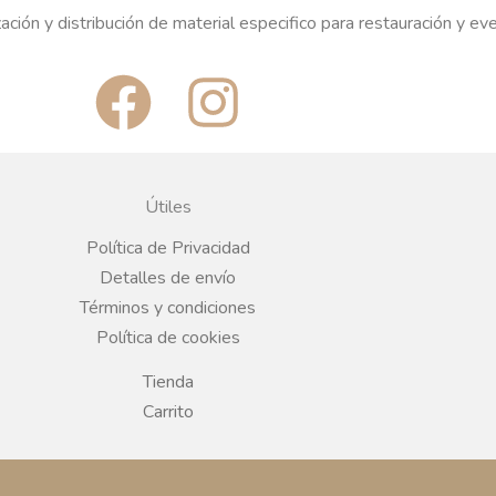
ación y distribución de material especifico para restauración y ev
F
I
a
n
c
s
Útiles
e
t
Política de Privacidad
Detalles de envío
b
a
Términos y condiciones
Política de cookies
o
g
Tienda
o
r
Carrito
k
a