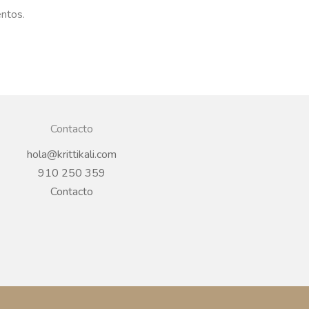
entos.
Contacto
hola@krittikali.com
910 250 359
Contacto