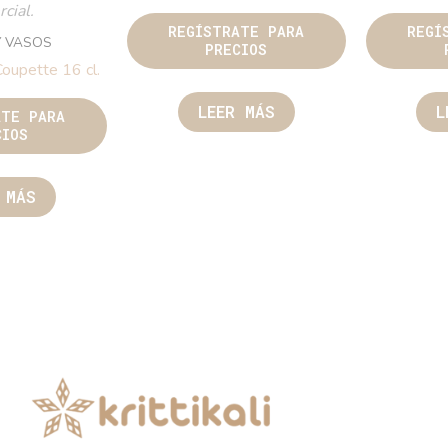
cial.
REGÍSTRATE PARA
REGÍ
Y VASOS
PRECIOS
oupette 16 cl.
LEER MÁS
L
ATE PARA
CIOS
 MÁS