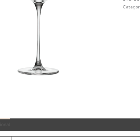
Categor
ional
QR Code