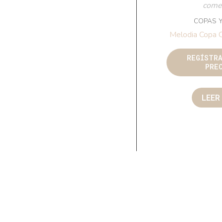
comer
COPAS 
Melodia Copa C
REGÍSTR
PRE
LEER