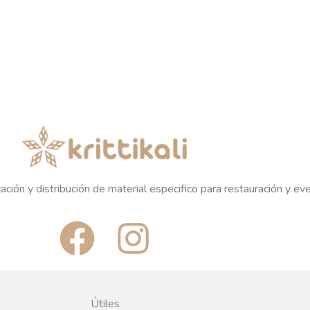
ación y distribución de material especifico para restauración y ev
F
I
a
n
c
s
Útiles