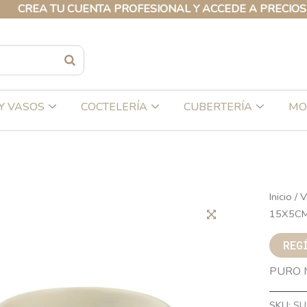
A TU CUENTA PROFESIONAL Y ACCEDE A PRECIOS EXCLU
Y VASOS
COCTELERÍA
CUBERTERÍA
MO
Inicio
/
V
15X5C
REG
PURO 
SKU:
SU