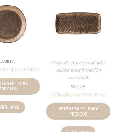
VAJILLA
Plazo de entrega variable,
ATO LLANO 19CM
sujeto a confirmación
comercial.
STRATE PARA
VAJILLA
PRECIOS
Midas Bandeja 30×15 cm.
EER MÁS
REGÍSTRATE PARA
PRECIOS