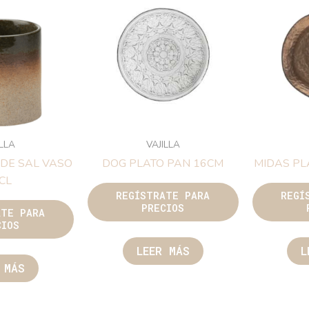
ILLA
VAJILLA
DE SAL VASO
DOG PLATO PAN 16CM
MIDAS PL
CL
REGÍSTRATE PARA
REGÍ
PRECIOS
ATE PARA
CIOS
LEER MÁS
L
 MÁS