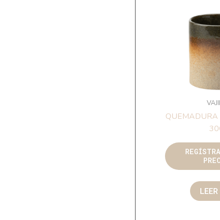
VAJ
QUEMADURA 
30
REGÍSTR
PRE
LEER