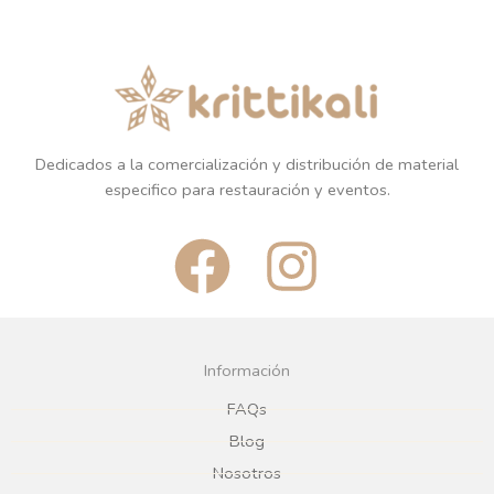
Dedicados a la comercialización y distribución de material
especifico para restauración y eventos.
F
I
a
n
c
s
Información
e
t
FAQs
Blog
b
a
Nosotros