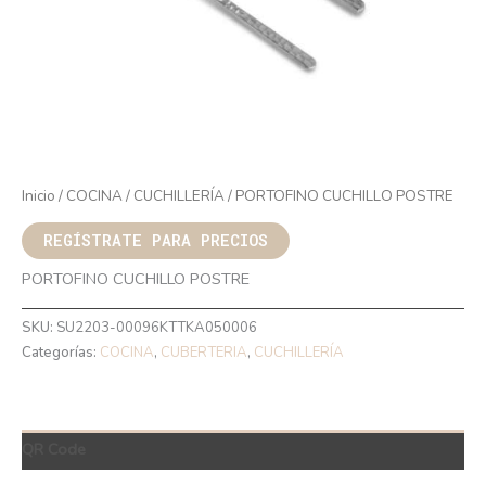
Inicio
/
COCINA
/
CUCHILLERÍA
/ PORTOFINO CUCHILLO POSTRE
REGÍSTRATE PARA PRECIOS
PORTOFINO CUCHILLO POSTRE
SKU:
SU2203-00096KTTKA050006
Categorías:
COCINA
,
CUBERTERIA
,
CUCHILLERÍA
QR Code