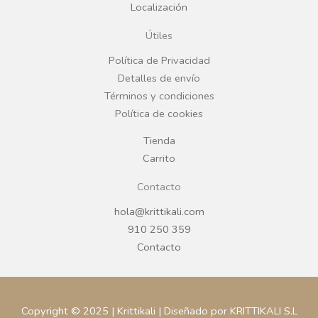
Localización
o
g
Útiles
o
r
Política de Privacidad
Detalles de envío
k
a
Términos y condiciones
Política de cookies
m
Tienda
Carrito
Contacto
hola@krittikali.com
910 250 359
Contacto
Copyright © 2025 | Krittikali | Diseñado por KRITTIKALI S.L