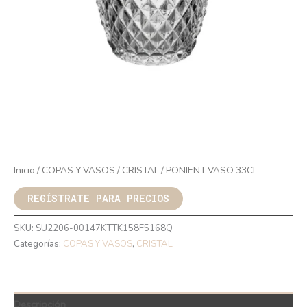
Inicio
/
COPAS Y VASOS
/
CRISTAL
/ PONIENT VASO 33CL
REGÍSTRATE PARA PRECIOS
SKU:
SU2206-00147KTTK158F5168Q
Categorías:
COPAS Y VASOS
,
CRISTAL
Descripción