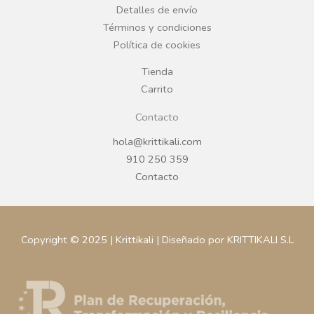
Detalles de envío
k
a
Términos y condiciones
Política de cookies
m
Tienda
Carrito
Contacto
hola@krittikali.com
910 250 359
Contacto
Copyright © 2025 | Krittikali | Diseñado por KRITTIKALI S.L