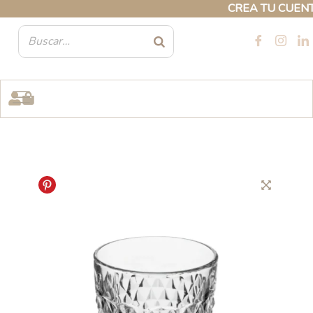
Ir
CREA TU CUENTA 
al
contenido