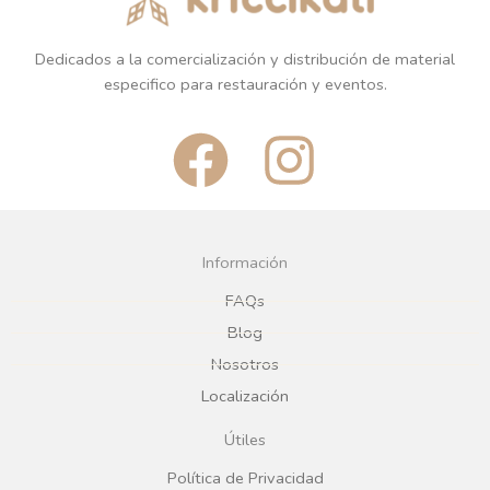
Dedicados a la comercialización y distribución de material
especifico para restauración y eventos.
F
I
a
n
c
s
Información
e
t
FAQs
Blog
b
a
Nosotros
Localización
o
g
Útiles
o
r
Política de Privacidad