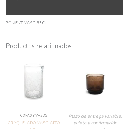
QR Code
PONIENT VASO 33CL
Productos relacionados
COPAS Y VASOS
Plazo de entrega variable,
sujeto a confirmación
CRAQUELADO VASO ALTO