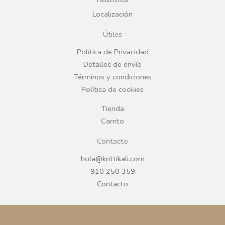
b
a
Localización
o
g
Útiles
o
r
Política de Privacidad
Detalles de envío
k
a
Términos y condiciones
Política de cookies
m
Tienda
Carrito
Contacto
hola@krittikali.com
910 250 359
Contacto