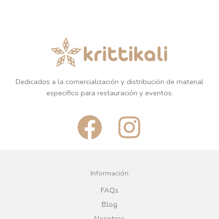
Dedicados a la comercialización y distribución de material
especifico para restauración y eventos.
F
I
a
n
c
s
Información
e
t
FAQs
Blog
Nosotros