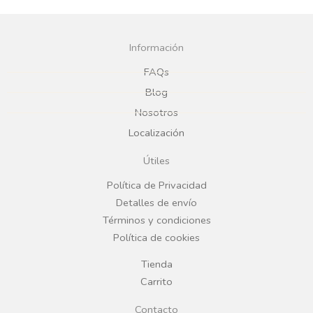
a
n
c
s
Información
e
t
FAQs
Blog
b
a
Nosotros
Localización
o
g
Útiles
o
r
Política de Privacidad
Detalles de envío
k
a
Términos y condiciones
Política de cookies
m
Tienda
Carrito
Contacto