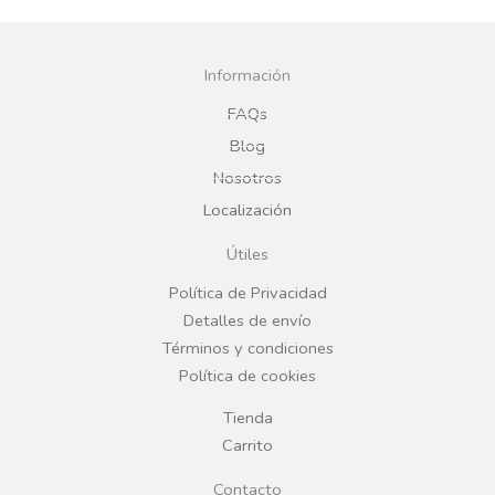
a
n
c
s
Información
e
t
FAQs
Blog
b
a
Nosotros
Localización
o
g
Útiles
o
r
Política de Privacidad
Detalles de envío
k
a
Términos y condiciones
Política de cookies
m
Tienda
Carrito
Contacto