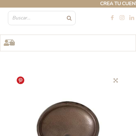
Ir
CREA TU CUENTA 
al
contenido