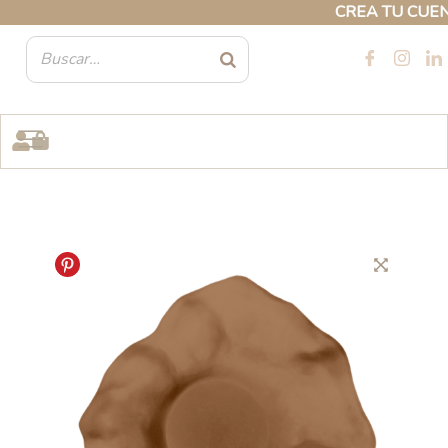
Ir
CREA TU CUENTA
al
contenido