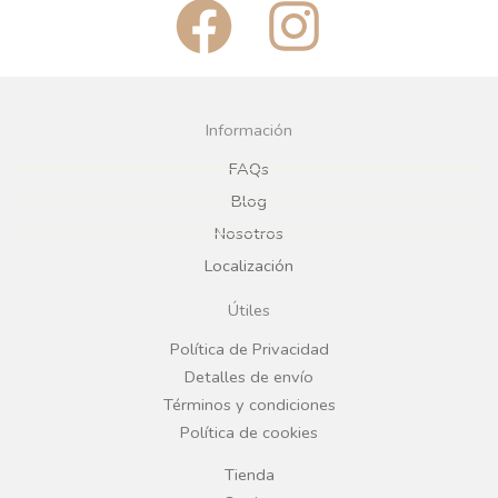
F
I
a
n
c
s
Información
e
t
FAQs
Blog
b
a
Nosotros
Localización
o
g
Útiles
o
r
Política de Privacidad
Detalles de envío
k
a
Términos y condiciones
Política de cookies
m
Tienda