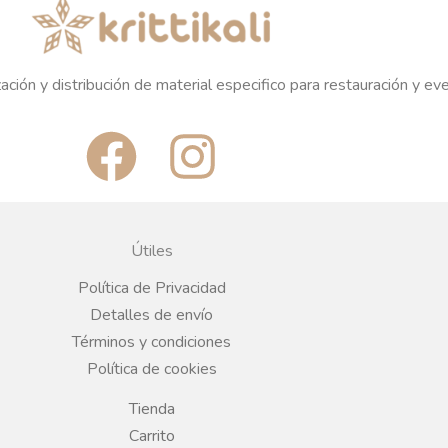
ación y distribución de material especifico para restauración y ev
F
I
a
n
c
s
Útiles
e
t
Política de Privacidad
Detalles de envío
b
a
Términos y condiciones
Política de cookies
o
g
Tienda
Carrito