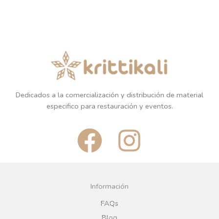
Dedicados a la comercialización y distribución de material
especifico para restauración y eventos.
F
I
a
n
c
s
Información
e
t
FAQs
Blog