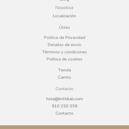
b
a
Nosotros
Localización
o
g
Útiles
o
r
Política de Privacidad
Detalles de envío
k
a
Términos y condiciones
Política de cookies
m
Tienda
Carrito
Contacto
hola@krittikali.com
910 250 359
Contacto