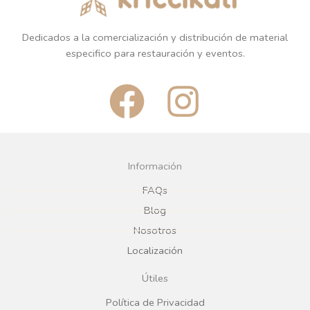
Dedicados a la comercialización y distribución de material
especifico para restauración y eventos.
F
I
a
n
c
s
Información
e
t
FAQs
Blog
b
a
Nosotros
Localización
o
g
Útiles
o
r
Política de Privacidad