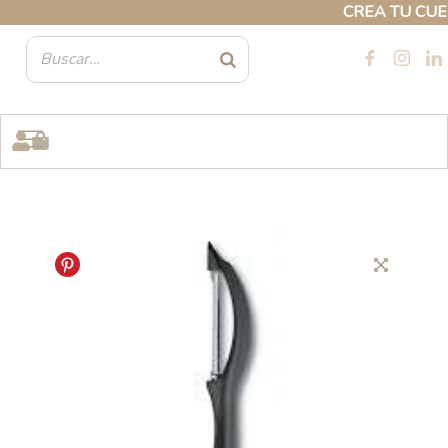
Ir
CREA TU CUENT
al
contenido