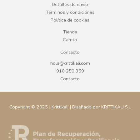
Detalles de envío
k
a
Términos y condiciones
Política de cookies
m
Tienda
Carrito
Contacto
hola@krittikali.com
910 250 359
Contacto
Copyright © 2025 | Krittikali | Diseñado por KRITTIKALI S.L