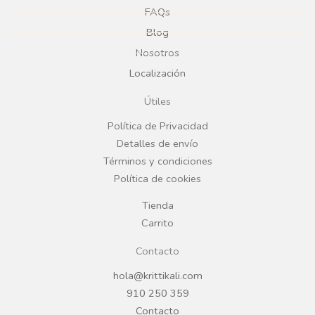
e
t
FAQs
Blog
b
a
Nosotros
Localización
o
g
Útiles
o
r
Política de Privacidad
Detalles de envío
k
a
Términos y condiciones
Política de cookies
m
Tienda
Carrito
Contacto
hola@krittikali.com
910 250 359
Contacto