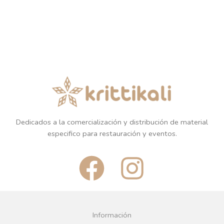
Dedicados a la comercialización y distribución de material
especifico para restauración y eventos.
F
I
a
n
c
s
Información