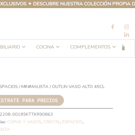
IVOS ✦ DESCUBRE NUESTRA COLECCIÓN PROPIA DE PROD
BILIARIO
COCINA
COMPLEMENTOS
SPACIOS
/
MINIMALISTA
/ OUTLIN VASO ALTO 45CL
ÍSTRATE PARA PRECIOS
2208-00185KTTKR90863
ías:
COPAS Y VASOS
,
CRISTAL
,
ESPACIOS
,
LISTA