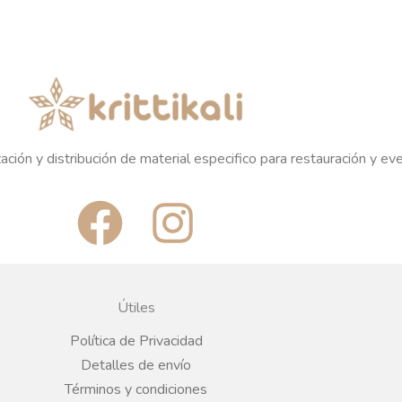
ación y distribución de material especifico para restauración y ev
F
I
a
n
c
s
Útiles
e
t
Política de Privacidad
Detalles de envío
b
a
Términos y condiciones