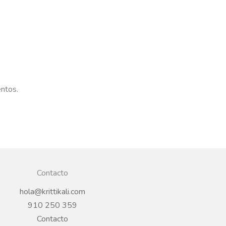
entos.
Contacto
hola@krittikali.com
910 250 359
Contacto