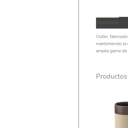
Descripción
Q
Outlin, fabricad
manteniendo la r
amplia gama de 
Productos