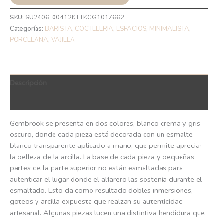
SKU:
SU2406-00412KTTKOG1017662
Categorías:
BARISTA
,
COCTELERIA
,
ESPACIOS
,
MINIMALISTA
,
PORCELANA
,
VAJILLA
Descripción
QR Code
Gembrook se presenta en dos colores, blanco crema y gris
oscuro, donde cada pieza está decorada con un esmalte
blanco transparente aplicado a mano, que permite apreciar
la belleza de la arcilla. La base de cada pieza y pequeñas
partes de la parte superior no están esmaltadas para
autenticar el lugar donde el alfarero las sostenía durante el
esmaltado. Esto da como resultado dobles inmersiones,
goteos y arcilla expuesta que realzan su autenticidad
artesanal. Algunas piezas lucen una distintiva hendidura que