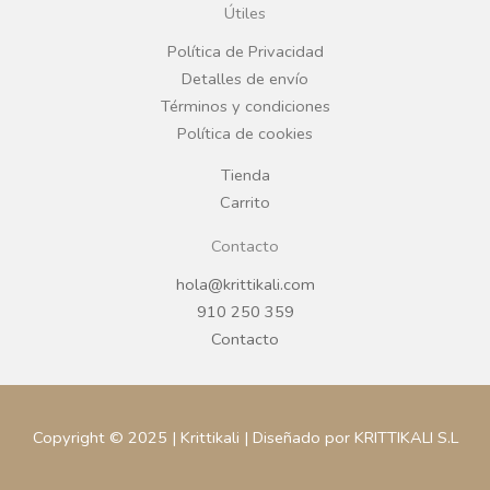
Útiles
o
r
Política de Privacidad
Detalles de envío
k
a
Términos y condiciones
Política de cookies
m
Tienda
Carrito
Contacto
hola@krittikali.com
910 250 359
Contacto
Copyright © 2025 | Krittikali | Diseñado por KRITTIKALI S.L