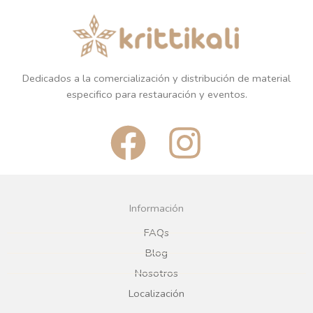
Dedicados a la comercialización y distribución de material
especifico para restauración y eventos.
F
I
a
n
c
s
Información
e
t
FAQs
Blog
b
a
Nosotros
Localización
o
g