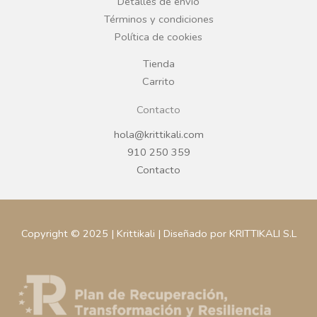
Detalles de envío
k
a
Términos y condiciones
Política de cookies
m
Tienda
Carrito
Contacto
hola@krittikali.com
910 250 359
Contacto
Copyright © 2025 | Krittikali | Diseñado por KRITTIKALI S.L