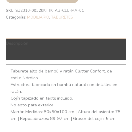
SKU:
SU2310-00328KTTKTAB-CLU-MA-01
Categorías:
MOBILIARIO
,
TABURETES
Descripción
QR Code
Taburete alto de bambú y ratán Clutter Confort, de
estilo Nórdico.
Estructura fabricada en bambú natural con detalles en
ratán.
Cojín tapizado en textil incluido.
No apto para exterior.
Marrón.Medidas: 50x50x100 cm | Altura del asiento: 75
cm | Reposabrazos: 89-97 cm | Grosor del cojín: 5 cm