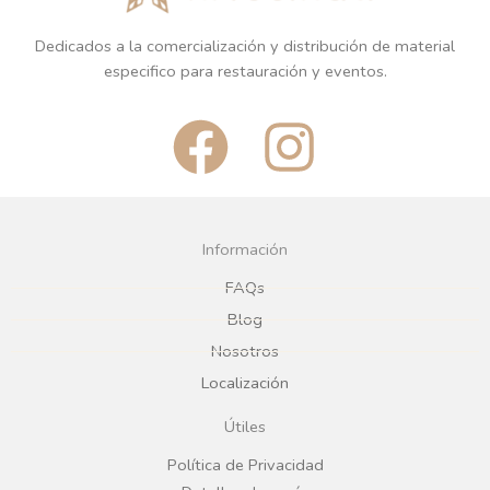
Dedicados a la comercialización y distribución de material
especifico para restauración y eventos.
F
I
a
n
c
s
Información
e
t
FAQs
Blog
b
a
Nosotros
Localización
o
g
Útiles
o
r
Política de Privacidad