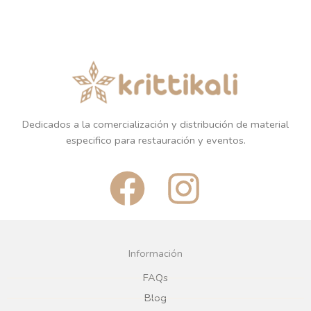
Dedicados a la comercialización y distribución de material
especifico para restauración y eventos.
F
I
a
n
c
s
Información
e
t
FAQs
Blog