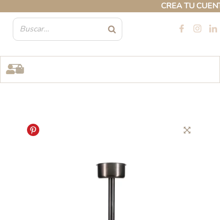
Ir
CREA TU CUENTA 
al
contenido