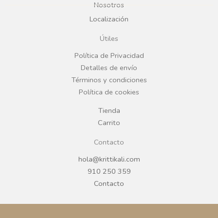
b
a
Nosotros
Localización
o
g
Útiles
o
r
Política de Privacidad
Detalles de envío
k
a
Términos y condiciones
Política de cookies
m
Tienda
Carrito
Contacto
hola@krittikali.com
910 250 359
Contacto