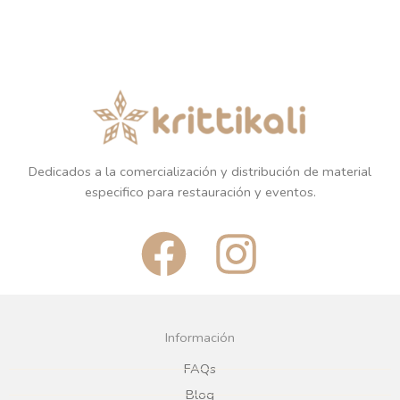
Dedicados a la comercialización y distribución de material
especifico para restauración y eventos.
F
I
a
n
c
s
Información
e
t
FAQs
Blog