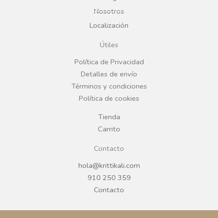
b
a
Nosotros
Localización
o
g
Útiles
o
r
Política de Privacidad
Detalles de envío
k
a
Términos y condiciones
Política de cookies
m
Tienda
Carrito
Contacto
hola@krittikali.com
910 250 359
Contacto