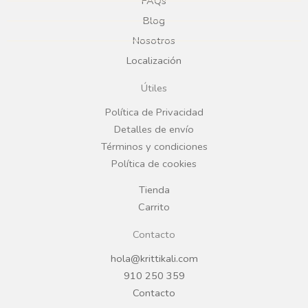
e
t
FAQs
Blog
b
a
Nosotros
Localización
o
g
Útiles
o
r
Política de Privacidad
Detalles de envío
k
a
Términos y condiciones
Política de cookies
m
Tienda
Carrito
Contacto
hola@krittikali.com
910 250 359
Contacto