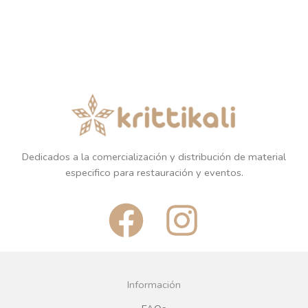
Dedicados a la comercialización y distribución de material
especifico para restauración y eventos.
F
I
a
n
c
s
Información