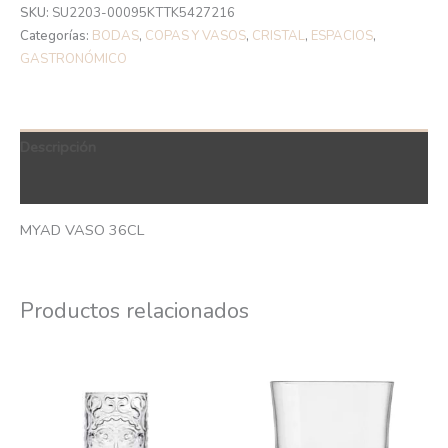
SKU:
SU2203-00095KTTK5427216
Categorías:
BODAS
,
COPAS Y VASOS
,
CRISTAL
,
ESPACIOS
,
GASTRONÓMICO
Descripción
QR Code
MYAD VASO 36CL
Productos relacionados