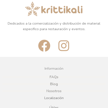
Dedicados a la comercialización y distribución de material
especifico para restauración y eventos.
F
I
a
n
c
s
Información
e
t
FAQs
Blog
b
a
Nosotros
Localización
o
g
Útiles