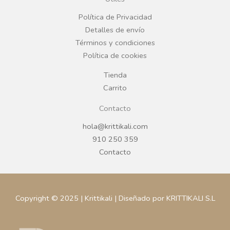
o
r
Política de Privacidad
Detalles de envío
k
a
Términos y condiciones
Política de cookies
m
Tienda
Carrito
Contacto
hola@krittikali.com
910 250 359
Contacto
Copyright © 2025 | Krittikali | Diseñado por KRITTIKALI S.L