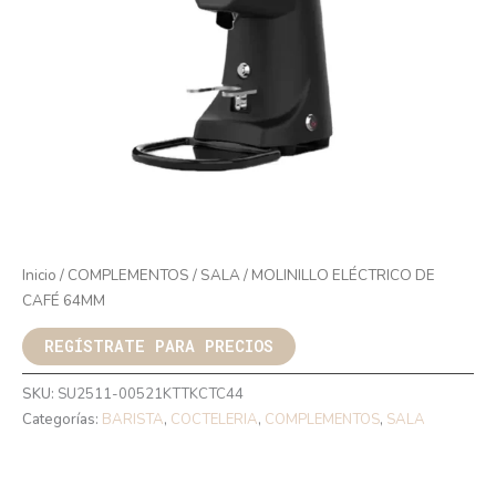
Inicio
/
COMPLEMENTOS
/
SALA
/ MOLINILLO ELÉCTRICO DE
CAFÉ 64MM
REGÍSTRATE PARA PRECIOS
SKU:
SU2511-00521KTTKCTC44
Categorías:
BARISTA
,
COCTELERIA
,
COMPLEMENTOS
,
SALA