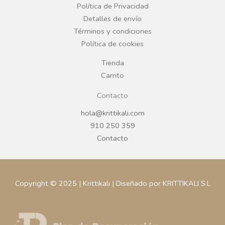
o
r
Política de Privacidad
Detalles de envío
k
a
Términos y condiciones
Política de cookies
m
Tienda
Carrito
Contacto
hola@krittikali.com
910 250 359
Contacto
Copyright © 2025 | Krittikali | Diseñado por KRITTIKALI S.L