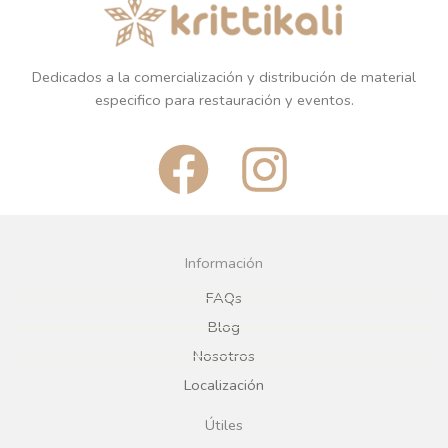
Dedicados a la comercialización y distribución de material
especifico para restauración y eventos.
F
I
a
n
c
s
Información
e
t
FAQs
Blog
b
a
Nosotros
Localización
o
g
Útiles