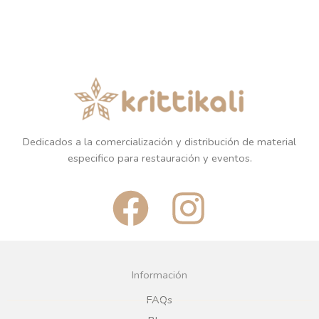
Dedicados a la comercialización y distribución de material
especifico para restauración y eventos.
F
I
a
n
c
s
Información
e
t
FAQs