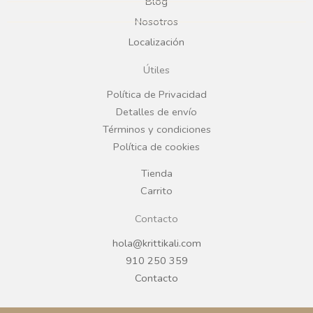
Blog
b
a
Nosotros
Localización
o
g
Útiles
o
r
Política de Privacidad
Detalles de envío
k
a
Términos y condiciones
Política de cookies
m
Tienda
Carrito
Contacto
hola@krittikali.com
910 250 359
Contacto