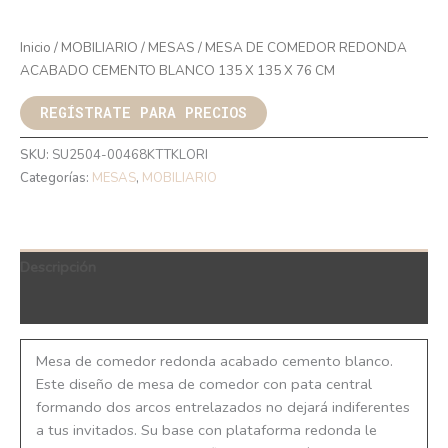
Inicio
/
MOBILIARIO
/
MESAS
/ MESA DE COMEDOR REDONDA
ACABADO CEMENTO BLANCO 135 X 135 X 76 CM
REGÍSTRATE PARA PRECIOS
SKU:
SU2504-00468KTTKLORI
Categorías:
MESAS
,
MOBILIARIO
Descripción
QR Code
Mesa de comedor redonda acabado cemento blanco.
Este diseño de mesa de comedor con pata central
formando dos arcos entrelazados no dejará indiferentes
a tus invitados. Su base con plataforma redonda le