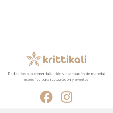
Dedicados a la comercialización y distribución de material
especifico para restauración y eventos.
F
I
a
n