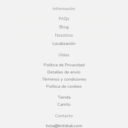
c
s
Información
e
t
FAQs
Blog
b
a
Nosotros
Localización
o
g
Útiles
o
r
Política de Privacidad
Detalles de envío
k
a
Términos y condiciones
Política de cookies
m
Tienda
Carrito
Contacto
hola@krittikali.com