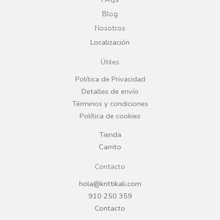
e
t
Blog
b
a
Nosotros
Localización
o
g
Útiles
o
r
Política de Privacidad
Detalles de envío
k
a
Términos y condiciones
Política de cookies
m
Tienda
Carrito
Contacto
hola@krittikali.com
910 250 359
Contacto