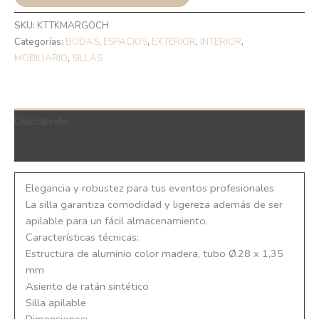
SKU:
KTTKMARGOCH
Categorías:
BODAS
,
ESPACIOS
,
EXTERIOR
,
INTERIOR
,
MOBILIARIO
,
SILLAS
Descripción
QR Code
Elegancia y robustez para tus eventos profesionales
La silla garantiza comodidad y ligereza además de ser
apilable para un fácil almacenamiento.
Características técnicas:
Estructura de aluminio color madera, tubo Ø.28 x 1,35
mm
Asiento de ratán sintético
Silla apilable
Dimensiones: