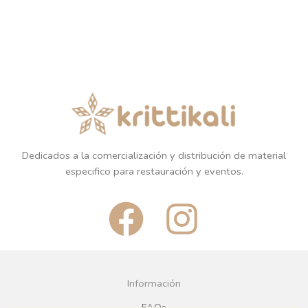
Dedicados a la comercialización y distribución de material
especifico para restauración y eventos.
F
I
a
n
c
s
Información
FAQs