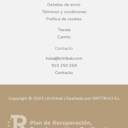
Detalles de envío
k
a
Términos y condiciones
Política de cookies
m
Tienda
Carrito
Contacto
hola@krittikali.com
910 250 359
Contacto
Copyright © 2025 | Krittikali | Diseñado por KRITTIKALI S.L