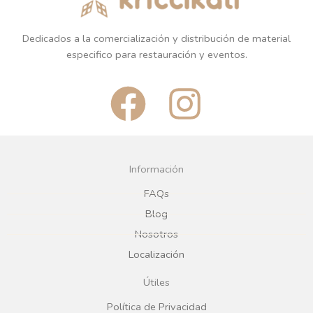
Dedicados a la comercialización y distribución de material
especifico para restauración y eventos.
F
I
a
n
c
s
Información
e
t
FAQs
Blog
b
a
Nosotros
Localización
o
g
Útiles
o
r
Política de Privacidad