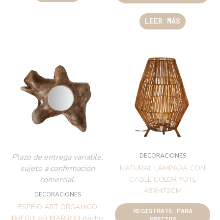
LEER MÁS
DECORACIONES
Plazo de entrega variable,
sujeto a confirmación
NATURAL LÁMPARA CON
comercial.
CABLE COLOR YUTE
48XH72CM
DECORACIONES
ESPEJO ART ORGANICO
REGÍSTRATE PARA
IRREGULAR MARRON Ancho:
PRECIOS