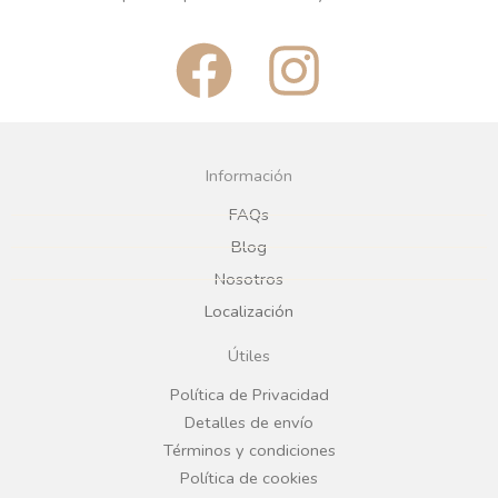
F
I
a
n
c
s
Información
e
t
FAQs
Blog
b
a
Nosotros
Localización
o
g
Útiles
o
r
Política de Privacidad
Detalles de envío
k
a
Términos y condiciones
Política de cookies