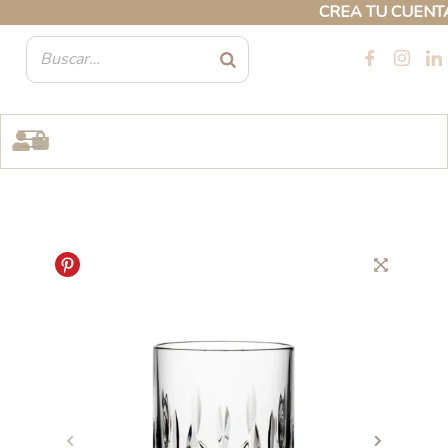
Ir
CREA TU CUENTA P
al
contenido