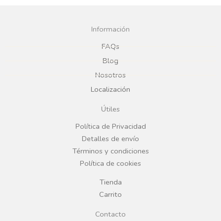
a
n
c
s
Información
e
t
FAQs
Blog
b
a
Nosotros
Localización
o
g
Útiles
o
r
Política de Privacidad
Detalles de envío
k
a
Términos y condiciones
Política de cookies
m
Tienda
Carrito
Contacto