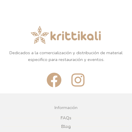
Dedicados a la comercialización y distribución de material
especifico para restauración y eventos.
F
I
a
n
c
s
Información
e
t
FAQs
Blog