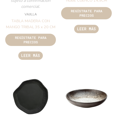
sujeto a confirmación
NUBE CUENCO 14,5CM
comercial.
REGÍSTRATE PARA
VAJILLA
PRECIOS
TABLA MADERA CON
MANGO TRIBAL 35 x 20 CM
LEER MÁS
REGÍSTRATE PARA
PRECIOS
LEER MÁS