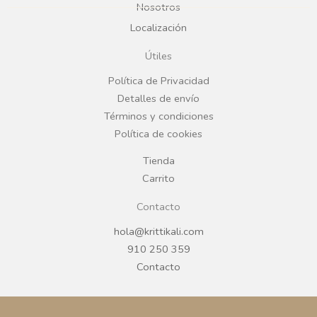
b
a
Nosotros
Localización
o
g
Útiles
o
r
Política de Privacidad
Detalles de envío
k
a
Términos y condiciones
Política de cookies
m
Tienda
Carrito
Contacto
hola@krittikali.com
910 250 359
Contacto