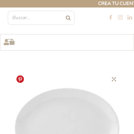
Ir
CREA TU CUENTA 
al
contenido