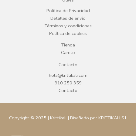
Útiles
o
r
Política de Privacidad
Detalles de envío
k
a
Términos y condiciones
Política de cookies
m
Tienda
Carrito
Contacto
hola@krittikali.com
910 250 359
Contacto
Copyright © 2025 | Krittikali | Diseñado por KRITTIKALI S.L