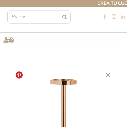
Ir
CREA TU CUENT
al
contenido