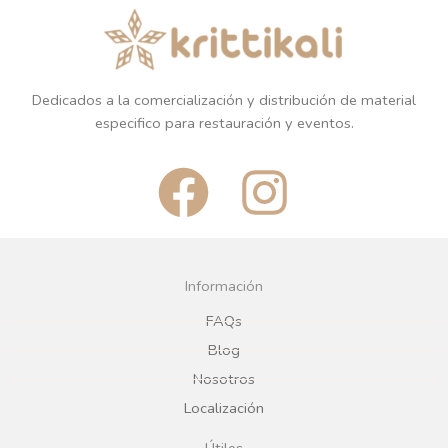
Dedicados a la comercialización y distribución de material
especifico para restauración y eventos.
F
I
a
n
c
s
Información
e
t
FAQs
Blog
b
a
Nosotros
Localización
o
g