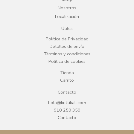
b
a
Nosotros
Localización
o
g
Útiles
o
r
Política de Privacidad
Detalles de envío
k
a
Términos y condiciones
Política de cookies
m
Tienda
Carrito
Contacto
hola@krittikali.com
910 250 359
Contacto