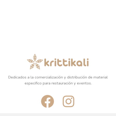
Dedicados a la comercialización y distribución de material
especifico para restauración y eventos.
F
I
a
n