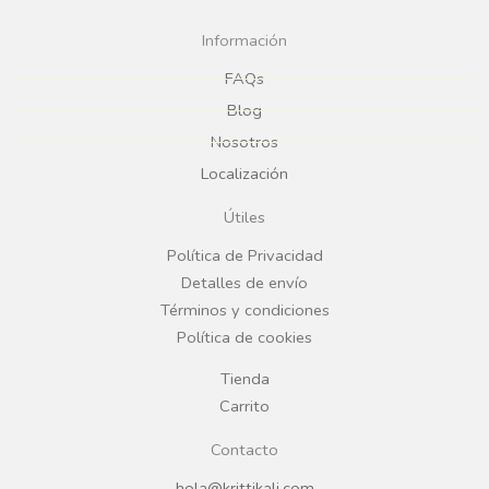
c
s
Información
e
t
FAQs
Blog
b
a
Nosotros
Localización
o
g
Útiles
o
r
Política de Privacidad
Detalles de envío
k
a
Términos y condiciones
Política de cookies
m
Tienda
Carrito
Contacto
hola@krittikali.com