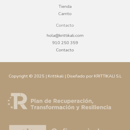
m
Tienda
Carrito
Contacto
hola@krittikali.com
910 250 359
Contacto
Copyright © 2025 | Krittikali | Diseñado por KRITTIKALI S.L