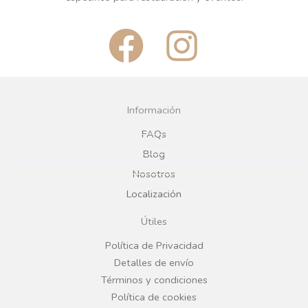
F
I
a
n
c
s
Información
e
t
FAQs
Blog
b
a
Nosotros
Localización
o
g
Útiles
o
r
Política de Privacidad
Detalles de envío
k
a
Términos y condiciones
Política de cookies