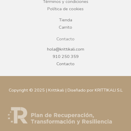
k
a
Términos y condiciones
Política de cookies
m
Tienda
Carrito
Contacto
hola@krittikali.com
910 250 359
Contacto
Copyright © 2025 | Krittikali | Diseñado por KRITTIKALI S.L