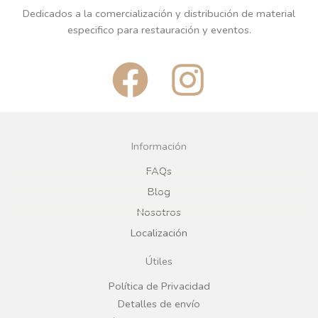
Dedicados a la comercialización y distribución de material
especifico para restauración y eventos.
F
I
a
n
c
s
Información
e
t
FAQs
Blog
b
a
Nosotros
Localización
o
g
Útiles
o
r
Política de Privacidad
Detalles de envío