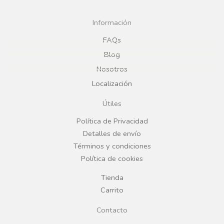
c
s
Información
e
t
FAQs
Blog
b
a
Nosotros
Localización
o
g
Útiles
o
r
Política de Privacidad
Detalles de envío
k
a
Términos y condiciones
Política de cookies
m
Tienda
Carrito
Contacto