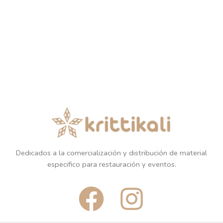
Dedicados a la comercialización y distribución de material
especifico para restauración y eventos.
F
I
a
n