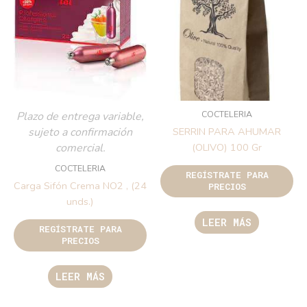
COCTELERIA
Plazo de entrega variable,
sujeto a confirmación
SERRIN PARA AHUMAR
comercial.
(OLIVO) 100 Gr
COCTELERIA
REGÍSTRATE PARA
Carga Sifón Crema NO2 , (24
PRECIOS
unds.)
LEER MÁS
REGÍSTRATE PARA
PRECIOS
LEER MÁS