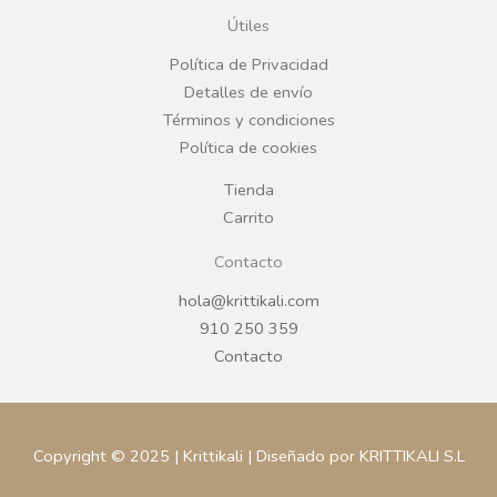
o
g
Útiles
o
r
Política de Privacidad
Detalles de envío
k
a
Términos y condiciones
Política de cookies
m
Tienda
Carrito
Contacto
hola@krittikali.com
910 250 359
Contacto
Copyright © 2025 | Krittikali | Diseñado por KRITTIKALI S.L