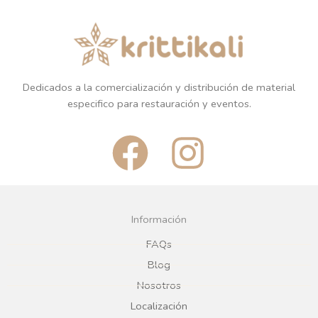
Dedicados a la comercialización y distribución de material
especifico para restauración y eventos.
F
I
a
n
c
s
Información
e
t
FAQs
Blog
b
a
Nosotros
Localización