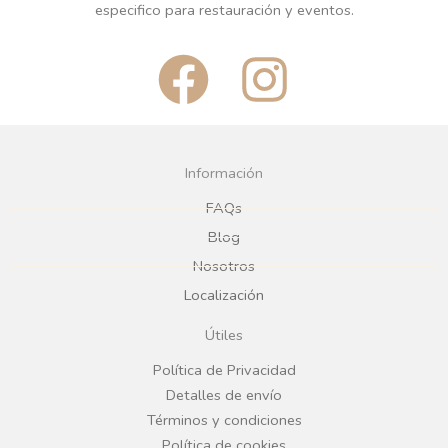
especifico para restauración y eventos.
F
I
a
n
c
s
Información
e
t
FAQs
Blog
b
a
Nosotros
Localización
o
g
Útiles
o
r
Política de Privacidad
Detalles de envío
k
a
Términos y condiciones
Política de cookies