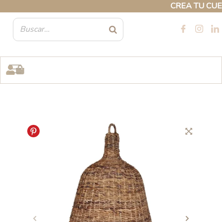
Ir
CREA TU CUENTA
al
contenido