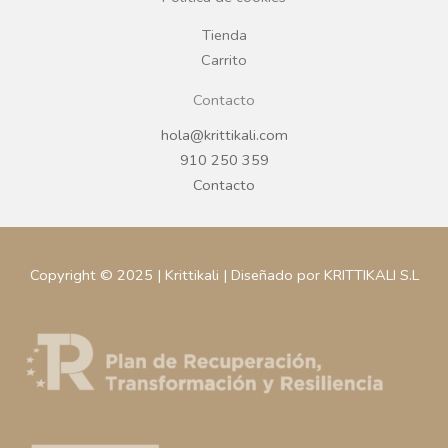
m
Tienda
Carrito
Contacto
hola@krittikali.com
910 250 359
Contacto
Copyright © 2025 | Krittikali | Diseñado por KRITTIKALI S.L