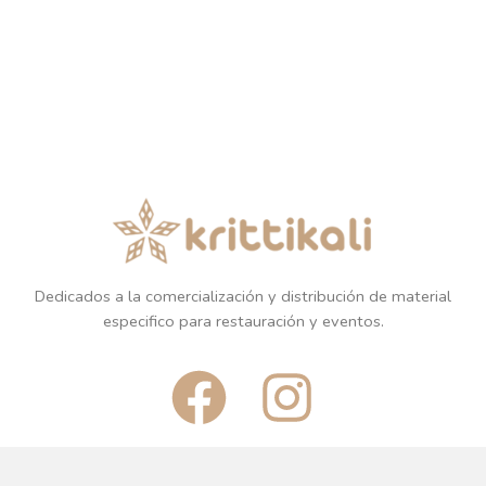
Dedicados a la comercialización y distribución de material
especifico para restauración y eventos.
F
I
a
n