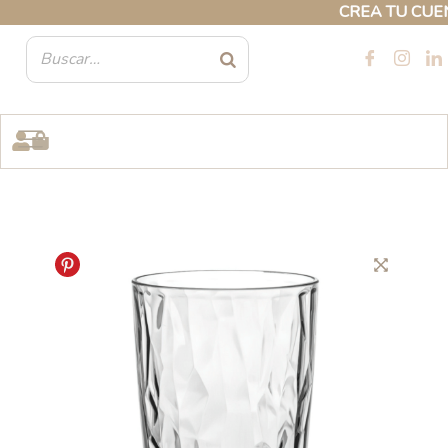
Ir
CREA TU CUENTA
al
contenido