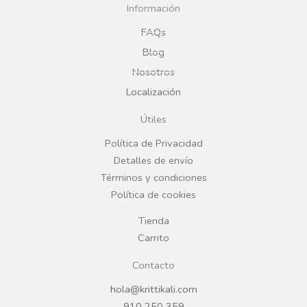
c
s
Información
e
t
FAQs
Blog
b
a
Nosotros
Localización
o
g
Útiles
o
r
Política de Privacidad
Detalles de envío
k
a
Términos y condiciones
Política de cookies
m
Tienda
Carrito
Contacto
hola@krittikali.com
910 250 359